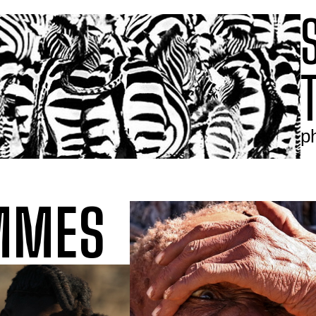
p
MMES