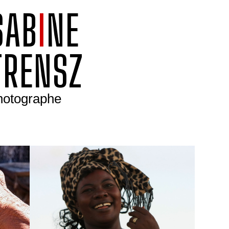
SAB
I
NE
TRENSZ
hotographe