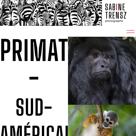
SAB
I
NE
TRENSZ
photographe
PRIMATITUDES
-
SUD-
AMÉRICAINS